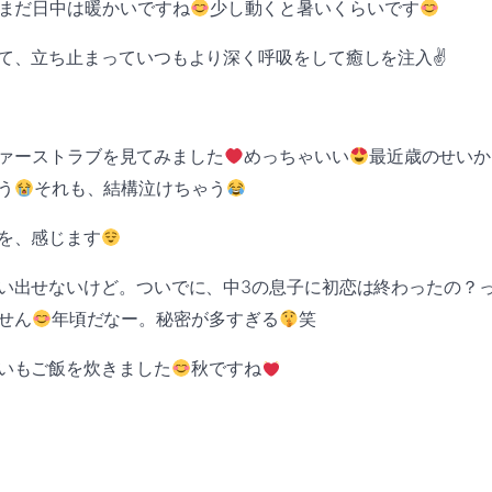
、まだ日中は暖かいですね
少し動くと暑いくらいです
て、立ち止まっていつもより深く呼吸をして癒しを注入✌️
のファーストラブを見てみました
めっちゃいい
最近歳のせいか
う
それも、結構泣けちゃう
を、感じます
い出せないけど。ついでに、中3の息子に初恋は終わったの？
せん
年頃だなー。秘密が多すぎる
笑
いもご飯を炊きました
秋ですね