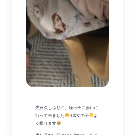
先日久しぶりに、姪っ子に会いに
行って来ました
4歳女の子
よ
く喋ります