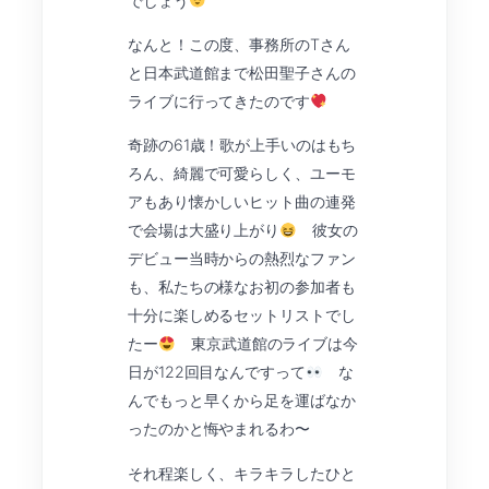
でしょう
なんと！この度、事務所のTさん
と日本武道館まで松田聖子さんの
ライブに行ってきたのです
奇跡の61歳！歌が上手いのはもち
ろん、綺麗で可愛らしく、ユーモ
アもあり懐かしいヒット曲の連発
で会場は大盛り上がり
彼女の
デビュー当時からの熱烈なファン
も、私たちの様なお初の参加者も
十分に楽しめるセットリストでし
たー
東京武道館のライブは今
日が122回目なんですって
な
んでもっと早くから足を運ばなか
ったのかと悔やまれるわ〜
それ程楽しく、キラキラしたひと