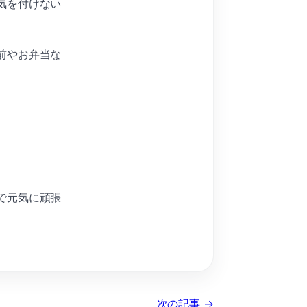
気を付けない
前やお弁当な
で元気に頑張
次の記事 →