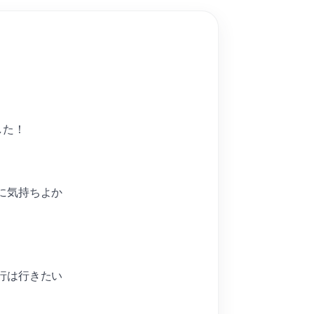
した！
に気持ちよか
行は行きたい