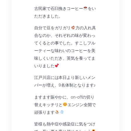
古民家で石臼挽きコーヒー
をい
ただきました。
自分で豆をガリガリ
力の入れ具
合なのか、それぞれの味が変わっ
てくるとの事でした。すこしフル
ーティーな味わいのコーヒーを美
味しくいただき、英気を養ってま
いりました
江戸川店には本日より新しいメン
バーが増え、9名体制となります♪
ますます賑やかに、on-offの切り
替えキッチリと
エンジン全開で
頑張ります
皆様も熱中症や感染症に気をつけ