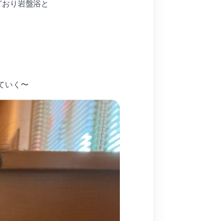
どおり岩盤浴と
ていく〜