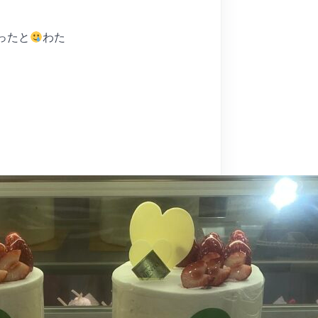
ったと
わた