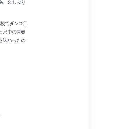
為、久しぶり
高校でダンス部
っ只中の青春
を味わったの
。